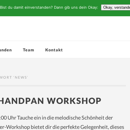
Bist du damit einverstanden? Dann gib uns dein Okay:
Okay, verstand
unden
Team
Kontakt
WORT ‘
NEWS
’
: HANDPAN WORKSHOP
:00 Uhr Tauche ein in die melodische Schönheit der
-Workshop bietet dir die perfekte Gelegenheit, dieses