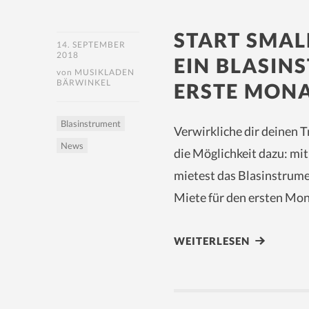
START SMALL
14. SEPTEMBER
2018
EIN BLASIN
von
MUSIKLADEN
BÄRWINKEL
ERSTE MONA
Blasinstrument
Verwirkliche dir deinen 
News
die Möglichkeit dazu: mi
mietest das Blasinstrume
Miete für den ersten Mona
WEITERLESEN