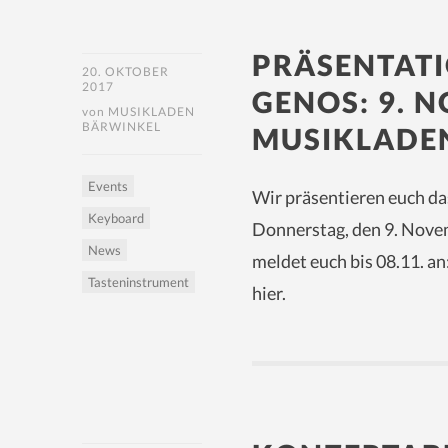
PRÄSENTAT
20. OKTOBER
2017
GENOS: 9. N
von
MUSIKLADEN
BÄRWINKEL
MUSIKLADE
Events
Wir präsentieren euch 
Keyboard
Donnerstag, den 9. Nove
News
meldet euch bis 08.11. an
Tasteninstrument
hier.