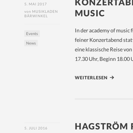
KONZERTAB
5. MAI 2017
MUSIC
von
MUSIKLADEN
BÄRWINKEL
In der academy of music 
Events
feiner Konzertabend stat
News
eine klassische Reise von
17.30 Uhr, Beginn 18.00 
WEITERLESEN
HAGSTRÖM 
5. JULI 2016