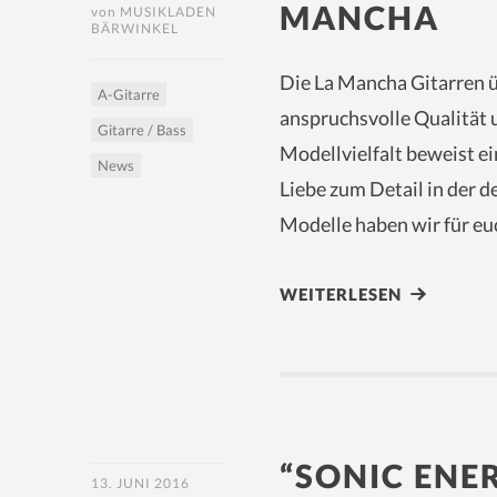
MANCHA
von
MUSIKLADEN
BÄRWINKEL
Die La Mancha Gitarren 
A-Gitarre
anspruchsvolle Qualität 
Gitarre / Bass
Modellvielfalt beweist e
News
Liebe zum Detail in der 
Modelle haben wir für eu
WEITERLESEN
“SONIC ENE
13. JUNI 2016