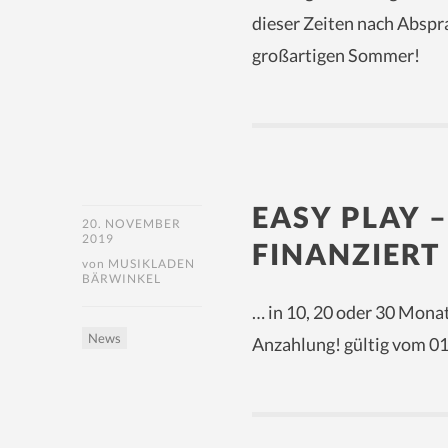
dieser Zeiten nach Abspr
großartigen Sommer!
EASY PLAY 
20. NOVEMBER
2019
FINANZIERT
von
MUSIKLADEN
BÄRWINKEL
… in 10, 20 oder 30 Mona
News
Anzahlung! gültig vom 01