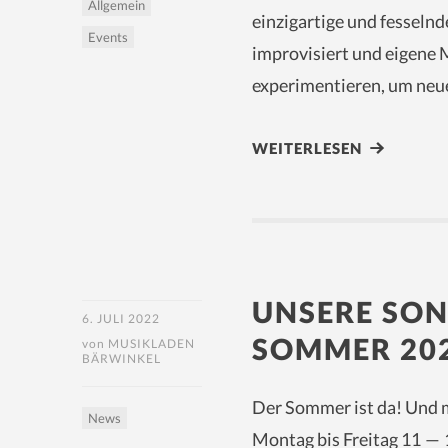
Allgemein
einzigartige und fesseln
Events
improvisiert und eigene 
experimentieren, um neu
WEITERLESEN
UNSERE SO
6. JULI 2022
SOMMER 202
von
MUSIKLADEN
BÄRWINKEL
Der Sommer ist da! Und m
News
Montag bis Freitag 11 —