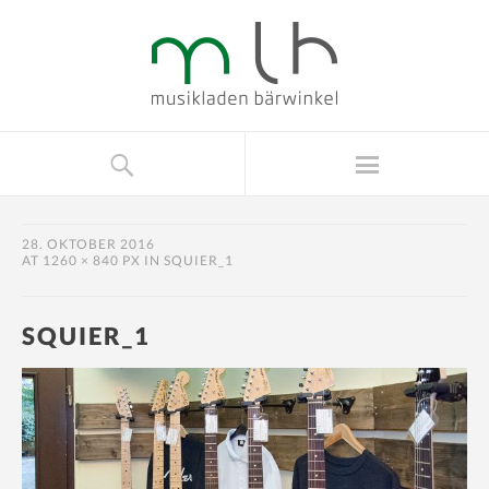
28. OKTOBER 2016
AT
1260 × 840 PX
IN
SQUIER_1
SQUIER_1