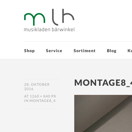
Shop
Service
Sortiment
Blog
K
MONTAGE8_
28. OKTOBER
2016
AT
1260 × 840 PX
IN
MONTAGE8_4