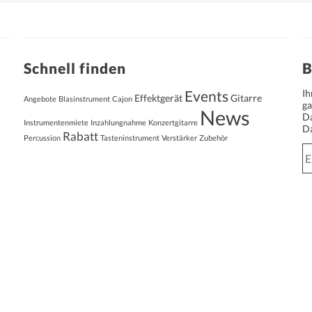
Schnell finden
B
Events
Ih
Effektgerät
Gitarre
Angebote
Blasinstrument
Cajon
ga
News
Da
Instrumentenmiete
Inzahlungnahme
Konzertgitarre
Da
Rabatt
Percussion
Tasteninstrument
Verstärker
Zubehör
E-
Ma
Ad