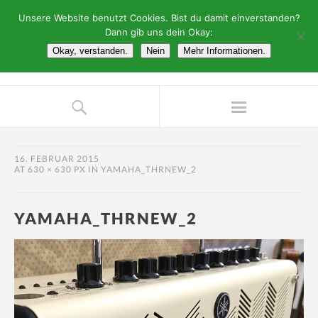
Unsere Website benutzt Cookies. Bist du damit einverstanden?
Dann gib uns dein Okay:
Okay, verstanden.
Nein
Mehr Informationen.
16. FEBRUAR 2015
AT
630 × 630 PX
IN
YAMAHA_THRNEW_2
YAMAHA_THRNEW_2