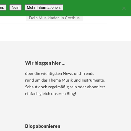
en.
Nein
Mehr Informationen.
Dein Musikladen in Cottbus.
Telefon 0355 790629
Wir bloggen hier …
über die wichtigsten News und Trends
rund um das Thema Musik und Instrumente.
Schaut doch regelmäßig rein oder abonniert
einfach gleich unseren Blog!
Blog abonnieren