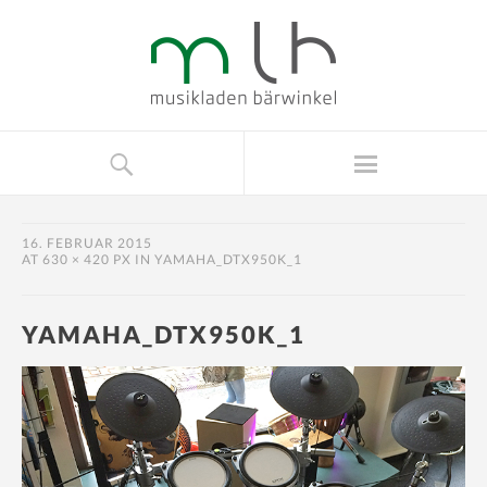
16. FEBRUAR 2015
AT
630 × 420 PX
IN
YAMAHA_DTX950K_1
YAMAHA_DTX950K_1