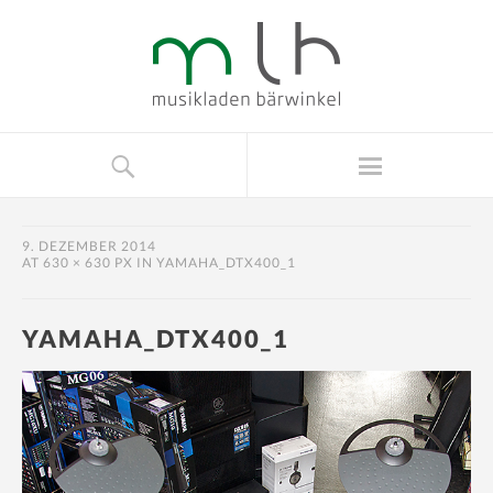
9. DEZEMBER 2014
AT
630 × 630 PX
IN
YAMAHA_DTX400_1
YAMAHA_DTX400_1