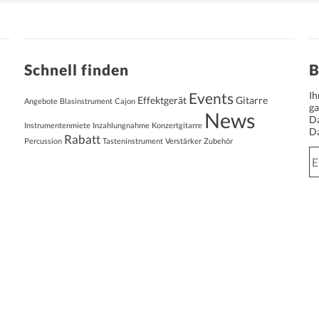
Schnell finden
B
Events
Ih
Effektgerät
Gitarre
Angebote
Blasinstrument
Cajon
ga
News
Da
Instrumentenmiete
Inzahlungnahme
Konzertgitarre
Da
Rabatt
Percussion
Tasteninstrument
Verstärker
Zubehör
E-
Ma
Ad