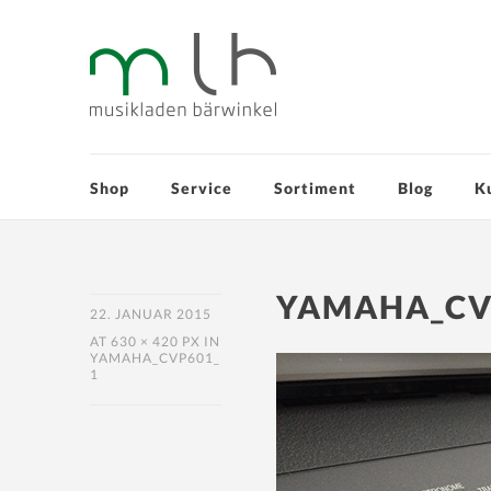
Shop
Service
Sortiment
Blog
K
YAMAHA_CV
22. JANUAR 2015
AT
630 × 420 PX
IN
YAMAHA_CVP601_
1