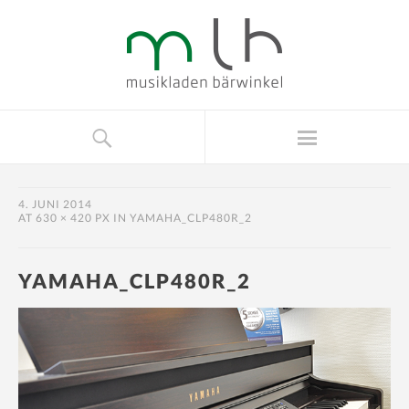
4. JUNI 2014
AT
630 × 420 PX
IN
YAMAHA_CLP480R_2
YAMAHA_CLP480R_2