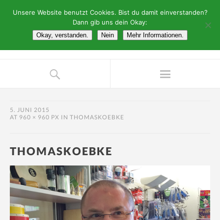
Unsere Website benutzt Cookies. Bist du damit einverstanden?
Dann gib uns dein Okay:
Okay, verstanden.
Nein
Mehr Informationen.
5. JUNI 2015
AT
960 × 960 PX
IN
THOMASKOEBKE
THOMASKOEBKE