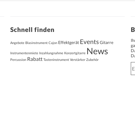
Schnell finden
B
Events
Ih
Effektgerät
Gitarre
Angebote
Blasinstrument
Cajon
ga
News
Da
Instrumentenmiete
Inzahlungnahme
Konzertgitarre
Da
Rabatt
Percussion
Tasteninstrument
Verstärker
Zubehör
E-
Ma
Ad