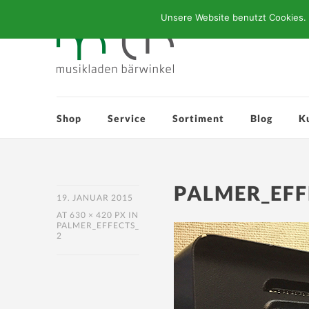
Unsere Website benutzt Cookies. 
Shop
Service
Sortiment
Blog
K
PALMER_EFF
19. JANUAR 2015
AT
630 × 420 PX
IN
PALMER_EFFECTS_
2