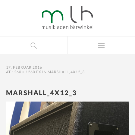
17. FEBRUAR 2016
AT
1260 × 1260 PX
IN
MARSHALL_4X12_3
MARSHALL_4X12_3