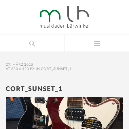
27. MÄRZ 2015
AT
630 × 420 PX
IN
CORT_SUNSET_1
CORT_SUNSET_1